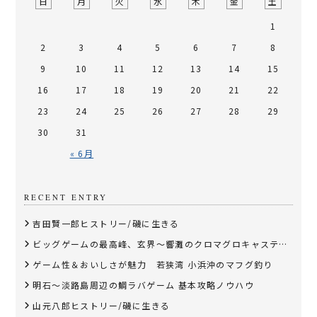
日
月
火
水
木
金
土
1
2
3
4
5
6
7
8
9
10
11
12
13
14
15
16
17
18
19
20
21
22
23
24
25
26
27
28
29
30
31
« 6月
RECENT ENTRY
吉田賢一郎ヒストリー/磯に生きる
ビッグゲームの最高峰、玄界～響灘のクロマグロキャスティング
ゲーム性＆おいしさが魅力 若狭湾 小浜沖のマフグ釣り
明石～淡路島周辺の鯛ラバゲーム 基本攻略ノウハウ
山元八郎ヒストリー/磯に生きる