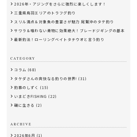
2026年・アジングをさらに強烈に楽しくします！
三重県鳥羽エリアのトラフグ釣り
スリル満点＆対象魚の豊富さが魅力 尾鷲沖のタテ釣り
サワラ＆喰わない青物に効果絶大！ブレードジギングの基本
最新釣法！ローリングベイトタチウオと言う釣り
CATEGORY
コラム
(68)
タケダさんの爽快なる釣りの世界!
(31)
釣慕のしずく
(15)
いまどきFISHING
(22)
磯に生きる
(2)
ARCHIVE
2026年6月
(1)