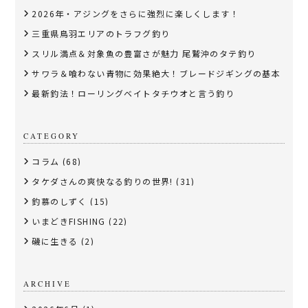
2026年・アジングをさらに強烈に楽しくします！
三重県鳥羽エリアのトラフグ釣り
スリル満点＆対象魚の豊富さが魅力 尾鷲沖のタテ釣り
サワラ＆喰わない青物に効果絶大！ブレードジギングの基本
最新釣法！ローリングベイトタチウオと言う釣り
CATEGORY
コラム
(68)
タケダさんの爽快なる釣りの世界!
(31)
釣慕のしずく
(15)
いまどきFISHING
(22)
磯に生きる
(2)
ARCHIVE