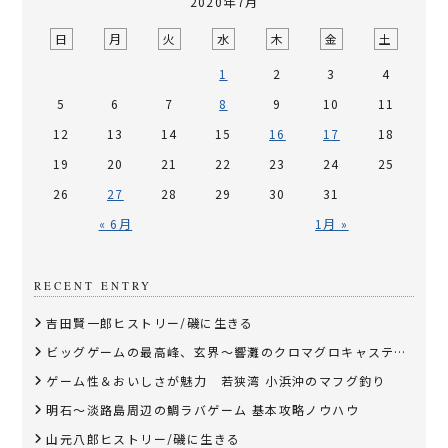
2020年7月
日
月
火
水
木
金
土
1
2
3
4
5
6
7
8
9
10
11
12
13
14
15
16
17
18
19
20
21
22
23
24
25
26
27
28
29
30
31
« 6月
1月 »
RECENT ENTRY
吉田賢一郎ヒストリー/磯に生きる
ビッグゲームの最高峰、玄界～響灘のクロマグロキャスティング
ゲーム性＆おいしさが魅力 若狭湾 小浜沖のマフグ釣り
明石～淡路島周辺の鯛ラバゲーム 基本攻略ノウハウ
山元八郎ヒストリー/磯に生きる