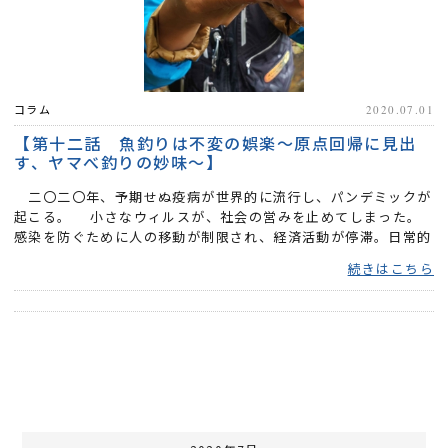
コラム
2020.07.01
【第十二話 魚釣りは不変の娯楽～原点回帰に見出
す、ヤマべ釣りの妙味～】
二〇二〇年、予期せぬ疫病が世界的に流行し、パンデミックが
起こる。 小さなウィルスが、社会の営みを止めてしまった。
感染を防ぐために人の移動が制限され、経済活動が停滞。日常的
な交...
続きはこちら