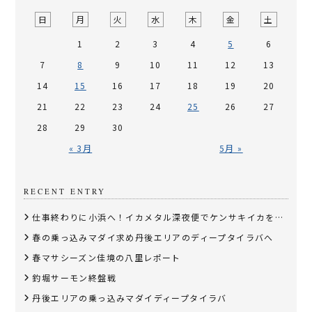
日
月
火
水
木
金
土
1
2
3
4
5
6
7
8
9
10
11
12
13
14
15
16
17
18
19
20
21
22
23
24
25
26
27
28
29
30
« 3月
5月 »
RECENT ENTRY
仕事終わりに小浜へ！イカメタル深夜便でケンサキイカを狙う
春の乗っ込みマダイ求め丹後エリアのディープタイラバへ
春マサシーズン佳境の八里レポート
釣堀サーモン終盤戦
丹後エリアの乗っ込みマダイディープタイラバ