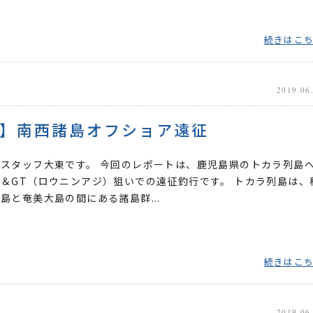
続きはこ
2019.06
】南西諸島オフショア遠征
スタッフ大東です。 今回のレポートは、鹿児島県のトカラ列島
＆GT（ロウニンアジ）狙いでの遠征釣行です。 トカラ列島は、
島と奄美大島の間にある諸島群...
続きはこ
2019.06