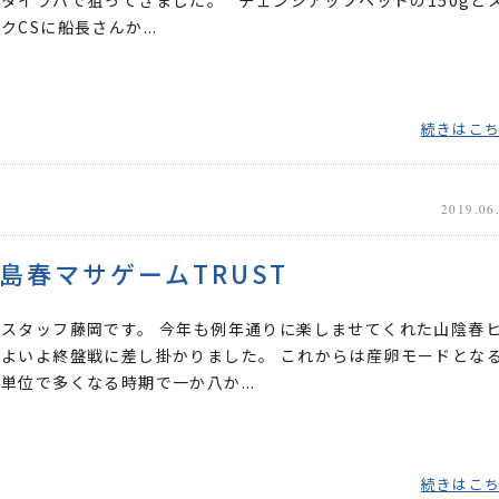
タイラバで狙ってきました。 チェンジアップヘッドの150gと
クCSに船長さんか...
続きはこ
2019.06
島春マサゲームTRUST
スタッフ藤岡です。 今年も例年通りに楽しませてくれた山陰春
よいよ終盤戦に差し掛かりました。 これからは産卵モードとな
単位で多くなる時期で一か八か...
続きはこ