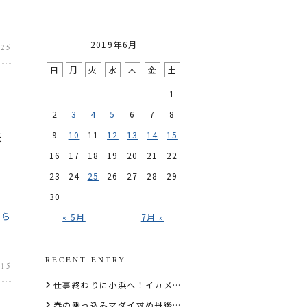
2019年6月
.25
日
月
火
水
木
金
土
1
2
3
4
5
6
7
8
タ
9
10
11
12
13
14
15
天
16
17
18
19
20
21
22
23
24
25
26
27
28
29
30
ちら
« 5月
7月 »
RECENT ENTRY
.15
仕事終わりに小浜へ！イカメタル深夜便でケンサキイカを狙う
春の乗っ込みマダイ求め丹後エリアのディープタイラバへ