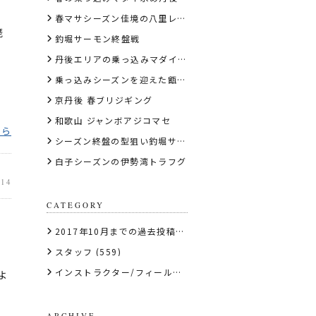
春マサシーズン佳境の八里レポート
琵
釣堀サーモン終盤戦
丹後エリアの乗っ込みマダイディープタイラバ
乗っ込みシーズンを迎えた甑島の虫ヘッド石鯛
京丹後 春ブリジギング
和歌山 ジャンボアジコマセ
ちら
シーズン終盤の型狙い釣堀サーモン
白子シーズンの伊勢湾トラフグ
.14
CATEGORY
2017年10月までの過去投稿はこちら
(1)
スタッフ
(559)
で
インストラクター/フィールドテスター
(56)
よ
ARCHIVE