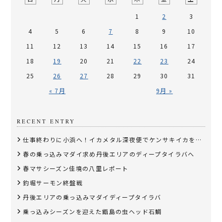
1
2
3
4
5
6
7
8
9
10
11
12
13
14
15
16
17
18
19
20
21
22
23
24
25
26
27
28
29
30
31
« 7月
9月 »
RECENT ENTRY
仕事終わりに小浜へ！イカメタル深夜便でケンサキイカを狙う
春の乗っ込みマダイ求め丹後エリアのディープタイラバへ
春マサシーズン佳境の八里レポート
釣堀サーモン終盤戦
丹後エリアの乗っ込みマダイディープタイラバ
乗っ込みシーズンを迎えた甑島の虫ヘッド石鯛