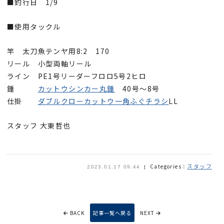
■釣行日 1/9
■使用タックル
竿 太刀魚テンヤ用8:2 170
リール 小型両軸リール
ライン PE1号リーダーフロロ5号2ヒロ
錘
カットウシンカー丸錘
40号〜8号
仕掛
ダブルクローカットウ一角ふぐチラシ
LL
スタッフ 大東哲也
スタッフ
Categories：
2023.01.17 09:44
BACK
記事一覧へ戻る
NEXT