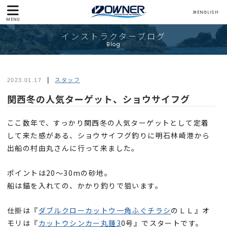
ENGLISH
MENU
インストラクターブログ
Blog
スタッフ
2023.01.17
関西冬の人気ターゲット、ショウサイフグ
ここ数年で、すっかり関西冬の人気ターゲットとして定着
して来た感がある、ショウサイフグ釣りに明石林崎港から
出船の村由丸さんに行って来ました。
ポイントは20〜30mの砂地。
船は錨を入れての、かかり釣りで狙います。
仕掛は『
ダブルクローカットウ一角ふぐチラシ
のＬＬ』オ
モリは『
カットウシンカー丸錘3
0号』でスタートです。