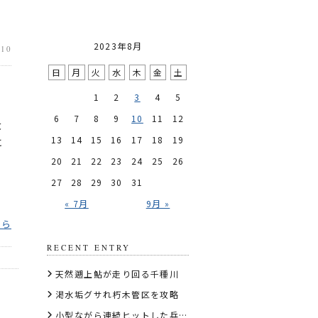
2023年8月
.10
日
月
火
水
木
金
土
1
2
3
4
5
6
7
8
9
10
11
12
大
13
14
15
16
17
18
19
に
20
21
22
23
24
25
26
27
28
29
30
31
« 7月
9月 »
ちら
RECENT ENTRY
天然遡上鮎が走り回る千種川
渇水垢グサれ朽木管区を攻略
小型ながら連続ヒットした兵庫・矢田川水系湯舟川