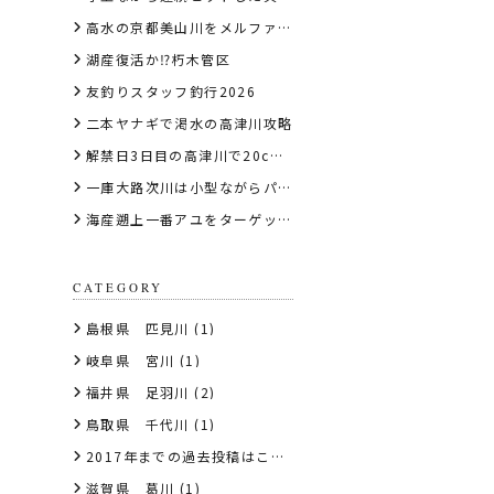
高水の京都美山川をメルファTGⅡで攻略
湖産復活か⁉朽木管区
友釣りスタッフ釣行2026
二本ヤナギで渇水の高津川攻略
解禁日3日目の高津川で20cm超交え好スタート
一庫大路次川は小型ながらパラダイス
海産遡上一番アユをターゲットに揖保川の下流へ
CATEGORY
島根県 匹見川
(1)
岐阜県 宮川
(1)
福井県 足羽川
(2)
鳥取県 千代川
(1)
2017年までの過去投稿はこちら
(1)
滋賀県 葛川
(1)