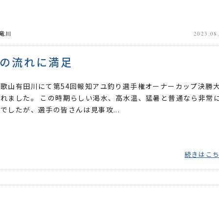
竜川
2023.08
の流れに満足
歌山有田川にて第54回報知アユ釣り選手権オーナーカップ決勝
れました。 この時期らしい渇水、高水温、猛暑と普通なら非常
でしたが、選手の皆さんは見事攻...
続きはこ