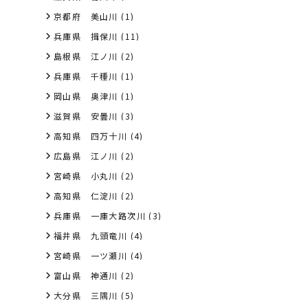
京都府 美山川
(1)
兵庫県 揖保川
(11)
島根県 江ノ川
(2)
兵庫県 千種川
(1)
岡山県 奥津川
(1)
滋賀県 安曇川
(3)
高知県 四万十川
(4)
広島県 江ノ川
(2)
宮崎県 小丸川
(2)
高知県 仁淀川
(2)
兵庫県 一庫大路次川
(3)
福井県 九頭竜川
(4)
宮崎県 一ツ瀬川
(4)
富山県 神通川
(2)
大分県 三隅川
(5)