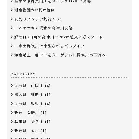
高水の京都美山川をメルファTGⅡで攻略
湖産復活か⁉朽木管区
友釣りスタッフ釣行2026
二本ヤナギで渇水の高津川攻略
解禁日3日目の高津川で20cm超交え好スタート
一庫大路次川は小型ながらパラダイス
海産遡上一番アユをターゲットに揖保川の下流へ
CATEGORY
大分県 山国川
(4)
熊本県 球磨川
(1)
大分県 玖珠川
(4)
新潟 魚野川
(1)
兵庫県 湯舟川
(1)
新潟県 女川
(1)