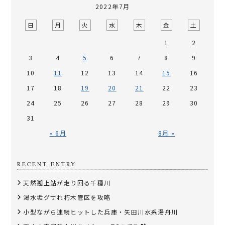
2022年7月
日
月
火
水
木
金
土
1
2
3
4
5
6
7
8
9
10
11
12
13
14
15
16
17
18
19
20
21
22
23
24
25
26
27
28
29
30
31
« 6月
8月 »
RECENT ENTRY
天然遡上鮎が走り回る千種川
渇水垢グサれ朽木管区を攻略
小型ながら連続ヒットした兵庫・矢田川水系湯舟川