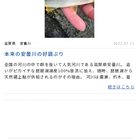
滋賀県 安曇川
2022.07.11
本来の安曇川の好調ぶり
全国の河川の中で群を抜いて人気河川である滋賀県安曇川。 追
いがピカイチな琵琶湖湖産100%放流に加え、随時、琵琶湖から
天然遡上鮎が供給されるのがその理由。 河川は廣瀬、朽木、葛
川の3漁...
続きはこちら