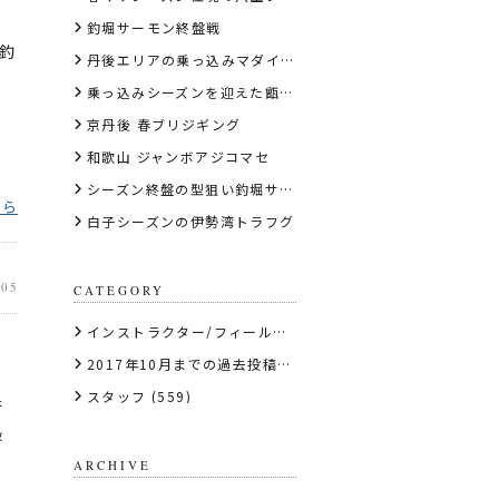
釣堀サーモン終盤戦
釣
丹後エリアの乗っ込みマダイディープタイラバ
乗っ込みシーズンを迎えた甑島の虫ヘッド石鯛
京丹後 春ブリジギング
和歌山 ジャンボアジコマセ
シーズン終盤の型狙い釣堀サーモン
ちら
白子シーズンの伊勢湾トラフグ
.05
CATEGORY
インストラクター/フィールドテスター
(56)
2017年10月までの過去投稿はこちら
(1)
スタッフ
(559)
行
最
ARCHIVE