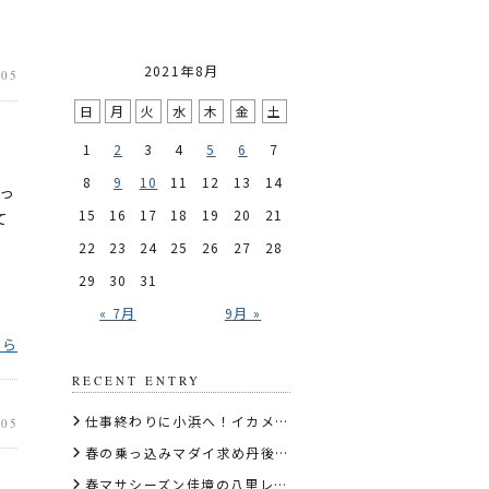
2021年8月
.05
日
月
火
水
木
金
土
1
2
3
4
5
6
7
8
9
10
11
12
13
14
っ
15
16
17
18
19
20
21
て
22
23
24
25
26
27
28
29
30
31
« 7月
9月 »
ちら
RECENT ENTRY
仕事終わりに小浜へ！イカメタル深夜便でケンサキイカを狙う
.05
春の乗っ込みマダイ求め丹後エリアのディープタイラバへ
春マサシーズン佳境の八里レポート