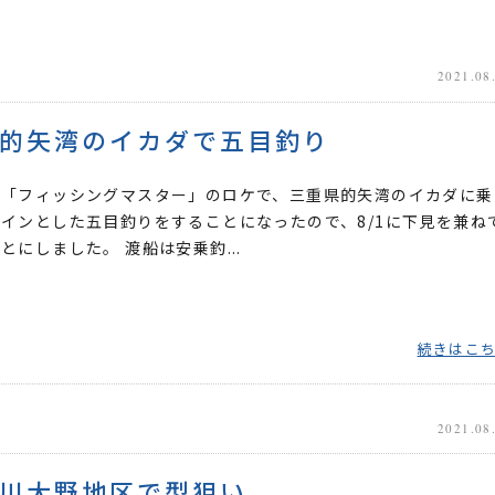
2021.08
的矢湾のイカダで五目釣り
ビ「フィッシングマスター」のロケで、三重県的矢湾のイカダに乗
インとした五目釣りをすることになったので、8/1に下見を兼ね
とにしました。 渡船は安乗釣...
続きはこ
2021.08
川大野地区で型狙い