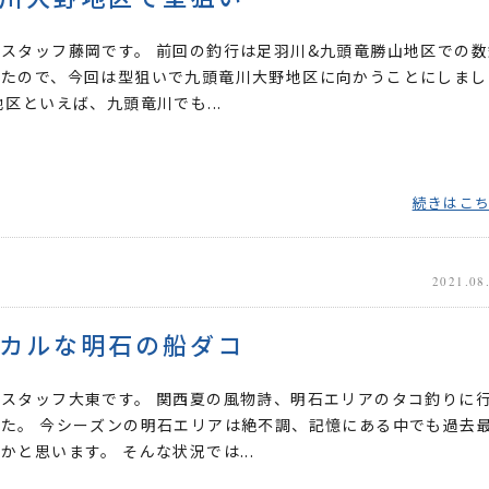
スタッフ藤岡です。 前回の釣行は足羽川&九頭竜勝山地区での数
したので、今回は型狙いで九頭竜川大野地区に向かうことにしまし
地区といえば、九頭竜川でも...
続きはこ
2021.08
カルな明石の船ダコ
スタッフ大東です。 関西夏の風物詩、明石エリアのタコ釣りに
た。 今シーズンの明石エリアは絶不調、記憶にある中でも過去
かと思います。 そんな状況では...