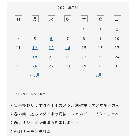
2021年7月
日
月
火
水
木
金
土
1
2
3
4
5
6
7
8
9
10
11
12
13
14
15
16
17
18
19
20
21
22
23
24
25
26
27
28
29
30
31
« 6月
8月 »
RECENT ENTRY
仕事終わりに小浜へ！イカメタル深夜便でケンサキイカを狙う
春の乗っ込みマダイ求め丹後エリアのディープタイラバへ
春マサシーズン佳境の八里レポート
釣堀サーモン終盤戦