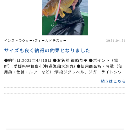
インストラクター/フィールドテスター
2021.04.21
サイズも良く納得の釣果となりました
●釣行日:2021年4月18日 ●お名前:綱崎恭平 ●ポイント（場
所）:愛媛県宇和島市沖(遊漁船大進丸) ●使用商品名・号数（使
用鈎・仕掛・ルアーなど）:撃投ジグレベル、ジガーライトシワ
リ、ジガー...
続きはこちら