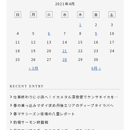
2021年4月
日
月
火
水
木
金
土
1
2
3
4
5
6
7
8
9
10
11
12
13
14
15
16
17
18
19
20
21
22
23
24
25
26
27
28
29
30
« 3月
6月 »
RECENT ENTRY
仕事終わりに小浜へ！イカメタル深夜便でケンサキイカを狙う
春の乗っ込みマダイ求め丹後エリアのディープタイラバへ
春マサシーズン佳境の八里レポート
釣堀サーモン終盤戦