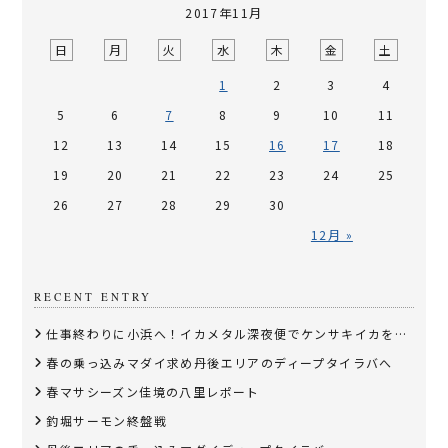
2017年11月
日
月
火
水
木
金
土
1
2
3
4
5
6
7
8
9
10
11
12
13
14
15
16
17
18
19
20
21
22
23
24
25
26
27
28
29
30
12月 »
RECENT ENTRY
仕事終わりに小浜へ！イカメタル深夜便でケンサキイカを狙う
春の乗っ込みマダイ求め丹後エリアのディープタイラバへ
春マサシーズン佳境の八里レポート
釣堀サーモン終盤戦