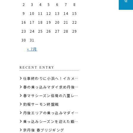
2
3
4
5
6
7
8
9
10
11
12
13
14
15
16
17
18
19
20
21
22
23
24
25
26
27
28
29
30
31
« 7月
RECENT ENTRY
仕事終わりに小浜へ！イカメタル深夜便でケンサキイカを狙う
春の乗っ込みマダイ求め丹後エリアのディープタイラバへ
春マサシーズン佳境の八里レポート
釣堀サーモン終盤戦
丹後エリアの乗っ込みマダイディープタイラバ
乗っ込みシーズンを迎えた甑島の虫ヘッド石鯛
京丹後 春ブリジギング