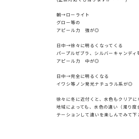
朝→ローライト
グロー等の
アピール力 強が◎
日中→徐々に明るくなってくる
パープルゼブラ、シルバーキャンディ
アピール力 中が◎
日中→完全に明るくなる
イワシ等ノン発光ナチュラル系が◎
徐々に冬に近付くと、水色もクリアに
地域によっても、水色の違い（濁り度
テーションして違いを楽しんでみて下