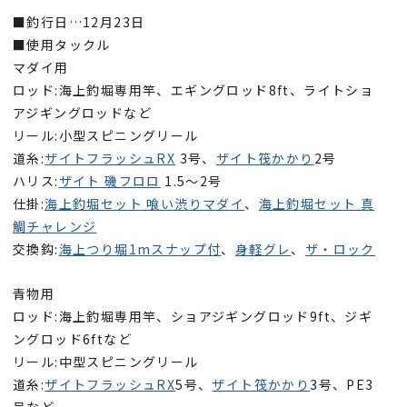
■釣行日…12月23日
■使用タックル
マダイ用
ロッド:海上釣堀専用竿、エギングロッド8ft、ライトショ
アジギングロッドなど
リール:小型スピニングリール
道糸:
ザイトフラッシュRX
3号、
ザイト筏かかり
2号
ハリス:
ザイト 磯フロロ
1.5～2号
仕掛:
海上釣堀セット 喰い渋りマダイ
、
海上釣堀セット 真
鯛チャレンジ
交換鈎:
海上つり堀1mスナップ付
、
身軽グレ
、
ザ・ロック
青物用
ロッド:海上釣堀専用竿、ショアジギングロッド9ft、ジギ
ングロッド6ftなど
リール:中型スピニングリール
道糸:
ザイトフラッシュRX
5号、
ザイト筏かかり
3号、PE3
号など