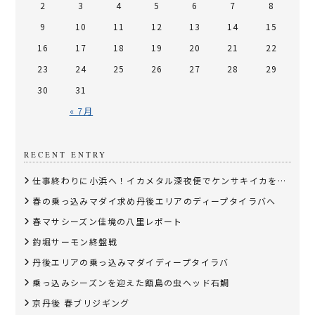
2
3
4
5
6
7
8
9
10
11
12
13
14
15
16
17
18
19
20
21
22
23
24
25
26
27
28
29
30
31
« 7月
RECENT ENTRY
仕事終わりに小浜へ！イカメタル深夜便でケンサキイカを狙う
春の乗っ込みマダイ求め丹後エリアのディープタイラバへ
春マサシーズン佳境の八里レポート
釣堀サーモン終盤戦
丹後エリアの乗っ込みマダイディープタイラバ
乗っ込みシーズンを迎えた甑島の虫ヘッド石鯛
京丹後 春ブリジギング