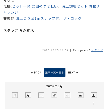
仕掛:
セット一発 釣堀のませ仕掛
、
海上釣堀セット 青物チ
ャレンジ
交換鈎:
海上つり堀1mスナップ付
、
ザ・ロック
スタッフ 今永航汰
スタッフ
Categories：
2018.12.25 14:53
BACK
記事一覧へ戻る
NEXT
2026年8月
日
月
火
水
木
金
土
1