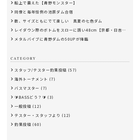
船上で震えた【青野モンスター】
同僚と毎年恒例の池原ダム合宿
数、サイズともにでて楽しい 真夏の七色ダム
レイダウン際のボトムをスローに誘い48cm【京都・日吉ダム】
メタルバイブに青野ダムの50UPが降臨
CATEGORY
スタッフ/テスター釣果投稿
(57)
海外トーナメント
(7)
バスマスター
(7)
🔰BASSどう？🔰
(3)
一般投稿
(12)
テスター・スタッフより
(12)
釣果投稿
(60)