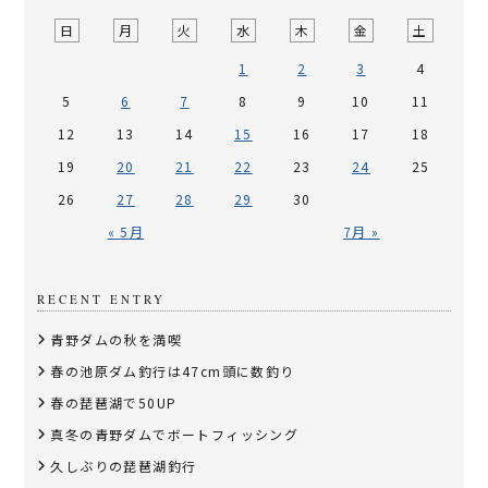
日
月
火
水
木
金
土
1
2
3
4
5
6
7
8
9
10
11
12
13
14
15
16
17
18
19
20
21
22
23
24
25
26
27
28
29
30
« 5月
7月 »
RECENT ENTRY
青野ダムの秋を満喫
春の池原ダム釣行は47cm頭に数釣り
春の琵琶湖で50UP
真冬の青野ダムでボートフィッシング
久しぶりの琵琶湖釣行