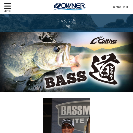
ENGLISH
MENU
BASS道
Blog