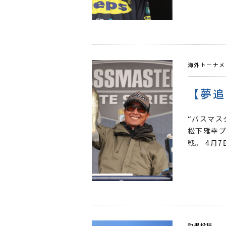
海外トーナメ
【夢追
“バスマス
松下雅幸プ
戦。 4月7
釣果投稿