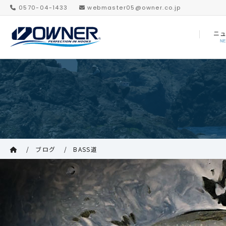
0570-04-1433
webmaster05@owner.co.jp
ニ
N
ブログ
BASS道