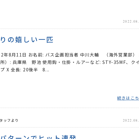
2022.08
りの嬉しい一匹
022年8月11日 お名前: バス企画担当者 中川大輔 （海外営業部）
所）: 兵庫県 野池 使用鈎・仕掛・ルアーなど: STY-35MF、ク
X 全長: 20後半 8...
続きはこ
タッフより
2022.08
パターンでヒット連発