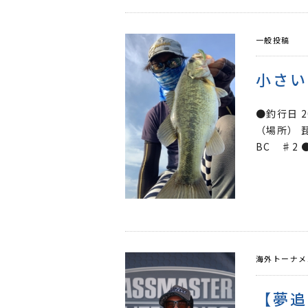
一般投稿
小さい
●釣行日 
（場所） 
BC ♯2 
海外トーナメ
【夢追