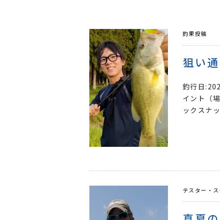
釣果投稿
狙い通
釣行日:2
イント（場
ックスナップ 
テスター・ス
真夏の