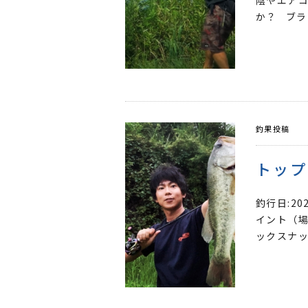
陰やエア
か？ ブラ
釣果投稿
トップ
釣行日:2
イント（場
ックスナップ