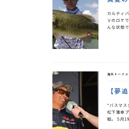
カルティ
Ｖのロケ
んな状態で
海外トーナメ
【夢追
“バスマス
松下雅幸プ
戦。 5月1