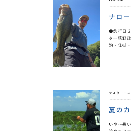
ナロー
●釣行日 
ター萩野政
鈎・仕掛・ル
テスター・ス
夏のカ
いや～暑