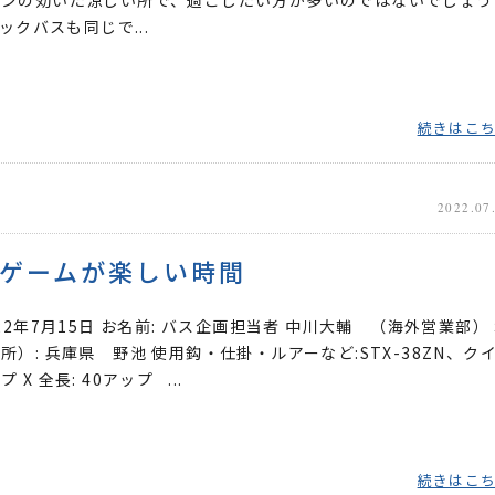
コンの効いた涼しい所で、過ごしたい方が多いのではないでしょう
ックバスも同じで...
続きはこ
2022.07
ゲームが楽しい時間
022年7月15日 お名前: バス企画担当者 中川大輔 （海外営業部）
所）: 兵庫県 野池 使用鈎・仕掛・ルアーなど:STX-38ZN、ク
 X 全長: 40アップ ...
続きはこ