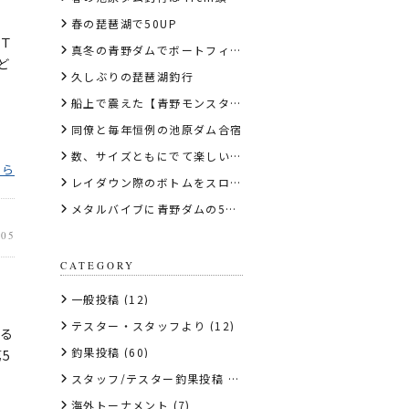
春の琵琶湖で50UP
Ｔ
真冬の青野ダムでボートフィッシング
ど
久しぶりの琵琶湖釣行
船上で震えた【青野モンスター】
同僚と毎年恒例の池原ダム合宿
数、サイズともにでて楽しい 真夏の七色ダム
ちら
レイダウン際のボトムをスローに誘い48cm【京都・日吉ダム】
メタルバイブに青野ダムの50UPが降臨
.05
CATEGORY
一般投稿
(12)
テスター・スタッフより
(12)
ける
釣果投稿
(60)
5
スタッフ/テスター釣果投稿
(57)
海外トーナメント
(7)