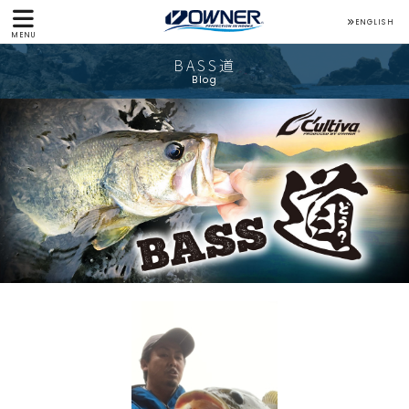
ENGLISH
MENU
BASS道
Blog