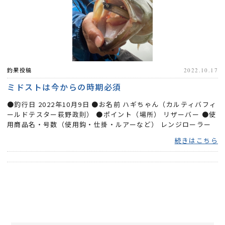
釣果投稿
2022.10.17
ミドストは今からの時期必須
●釣行日 2022年10月9日 ●お名前 ハギちゃん（カルティバフィ
ールドテスター萩野政則） ●ポイント（場所） リザーバー ●使
用商品名・号数（使用鈎・仕掛・ルアーなど） レンジローラー
1.８g+...
続きはこちら