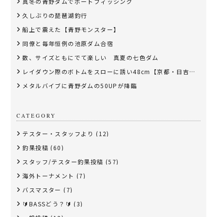
真冬の青野ダムでボートフィッシング
久しぶりの琵琶湖釣行
船上で震えた【青野モンスター】
同僚と毎年恒例の池原ダム合宿
数、サイズともにでて楽しい 真夏の七色ダム
レイダウン際のボトムをスローに誘い48cm【京都・日吉ダム】
メタルバイブに青野ダムの50UPが降臨
CATEGORY
テスター・スタッフより
(12)
釣果投稿
(60)
スタッフ/テスター釣果投稿
(57)
海外トーナメント
(7)
バスマスター
(7)
🔰BASSどう？🔰
(3)