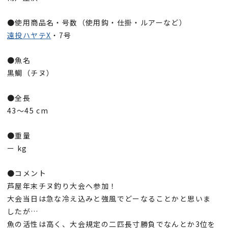
●使用商品名・号数（使用鈎・仕掛・ルアーなど）
遠投ハヤテX
・7号
●魚名
黒鯛（チヌ）
●全長
43～45 cm
●重量
ー kg
●コメント
芦屋年末チヌ釣り大会へ参加！
大会当日は急な冷え込みと強風でどーなることかと思いま
したが…
魚の活性は高く、大会規定の二匹長寸勝負でなんとか3位を