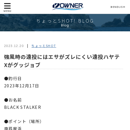
ENGLISH
MENU
ちょっとSHOT! BLOG
Blog
ちょっとSHOT
2023.12.20
強風時の遠投にはエサがズレにくい遠投ハヤテ
Xがグッジョブ
●釣行日
2023年12月17日
●お名前
BLACK STALKER
●ポイント（場所）
南芦屋浜