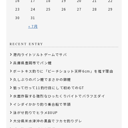
16
17
18
19
20
21
22
23
24
25
26
27
28
29
30
31
« 7月
RECENT ENTRY
港内ライトソルトゲームでサバ
兵庫県豊岡市でパン鯉
​ボートキス釣りに「ビーチショット天秤6cm」を推す理由
久しぶりのパン鯉でまさかの錦鯉
狙って行って11釣行目にして初めてのGT
水面炸裂する強烈なひったくりバイトでバラフエダイ
イシダイかかり釣り乗合船で竿頭
泳がせ釣りでヒラメ80UP
大分県米水津沖の黒島でフカセ釣りグレ