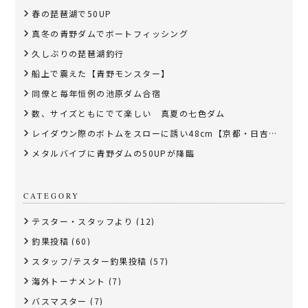
春の琵琶湖で50UP
真冬の青野ダムでボートフィッシング
久しぶりの琵琶湖釣行
船上で震えた【青野モンスター】
同僚と毎年恒例の池原ダム合宿
数、サイズともにでて楽しい 真夏の七色ダム
レイダウン際のボトムをスローに誘い48cm【京都・日吉ダム】
メタルバイブに青野ダムの50UPが降臨
CATEGORY
テスター・スタッフより
(12)
釣果投稿
(60)
スタッフ/テスター釣果投稿
(57)
海外トーナメント
(7)
バスマスター
(7)