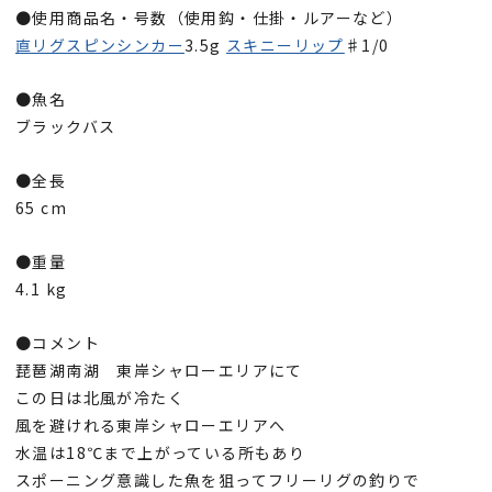
●使用商品名・号数（使用鈎・仕掛・ルアーなど）
直リグスピンシンカー
3.5g
スキニーリップ
♯1/0
●魚名
ブラックバス
●全長
65 cm
●重量
4.1 kg
●コメント
琵琶湖南湖 東岸シャローエリアにて
この日は北風が冷たく
風を避けれる東岸シャローエリアへ
水温は18℃まで上がっている所もあり
スポーニング意識した魚を狙ってフリーリグの釣りで