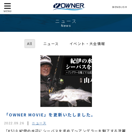
ENGLISH
MENU
ニュース
News
All
ニュース
イベント・大会情報
「OWNER MOVIE」を更新いたしました。
ニュース
2022.09.26
「#510 紀伊の水辺にシーバスを求めて～アングラーを魅了する流麗