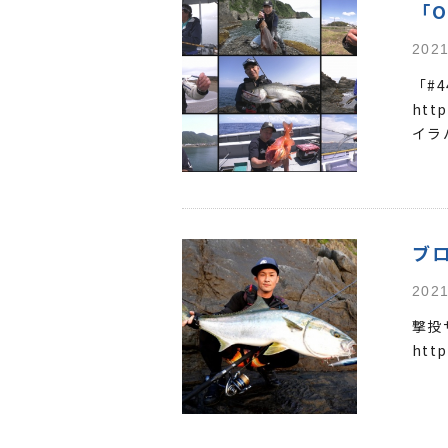
「O
2021
「#
htt
イラバ
ブ
2021
撃投
http