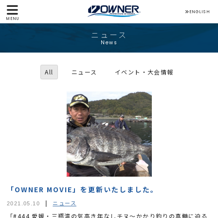
ENGLISH
MENU
ニュース
News
All
ニュース
イベント・大会情報
「OWNER MOVIE」を更新いたしました。
ニュース
2021.05.10
「#444 愛媛・三瓶湾の気高き年なしチヌ～かかり釣りの真髄に迫る