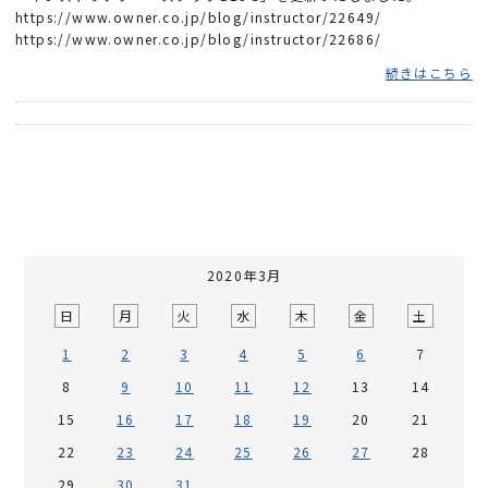
https://www.owner.co.jp/blog/instructor/22649/
https://www.owner.co.jp/blog/instructor/22686/
続きはこちら
2020年3月
日
月
火
水
木
金
土
1
2
3
4
5
6
7
8
9
10
11
12
13
14
15
16
17
18
19
20
21
22
23
24
25
26
27
28
29
30
31