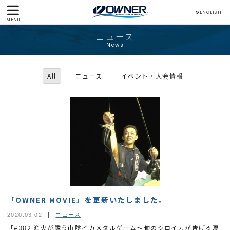
ENGLISH
MENU
ニュース
News
All
ニュース
イベント・大会情報
「OWNER MOVIE」を更新いたしました。
ニュース
2020.03.02
「#382 漁火が誘う山陰イカメタルゲーム～旬のシロイカが告げる夏