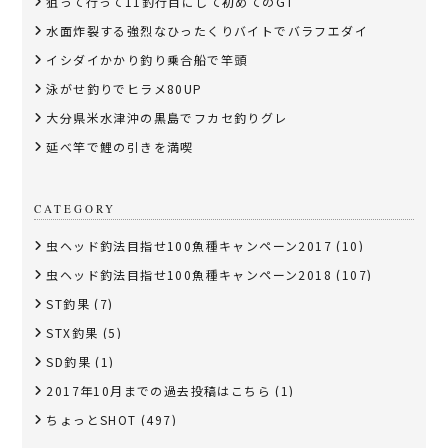
狙って行って11釣行目にして初めてのGT
水面炸裂する強烈なひったくりバイトでバラフエダイ
イシダイかかり釣り乗合船で竿頭
泳がせ釣りでヒラメ80UP
大分県米水津沖の黒島でフカセ釣りグレ
延べ竿で鯉の引きを満喫
CATEGORY
虫ヘッド釣法目指せ100魚種キャンペーン2017
(10)
虫ヘッド釣法目指せ100魚種キャンペーン2018
(107)
ST釣果
(7)
STX釣果
(5)
SD釣果
(1)
2017年10月までの過去投稿はこちら
(1)
ちょっとSHOT
(497)