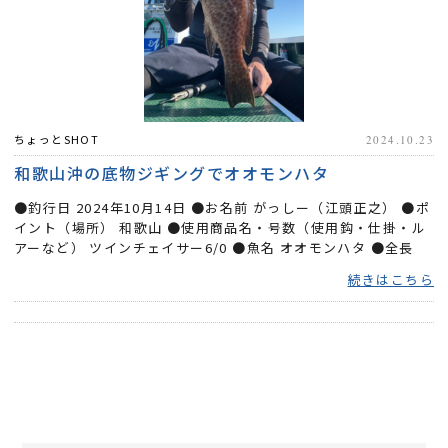
ちょっとSHOT
2024.10.23
和歌山沖の底物ジギングでオオモンハタ
●釣行日 2024年10月14日 ●お名前 がっしー（江頭正之） ●ポ
イント（場所） 和歌山 ●使用商品名・号数（使用鈎・仕掛・ル
アーなど） ツインチェイサー6/0 ●魚名 オオモンハタ ●全長
45 cm ●重...
続きはこちら