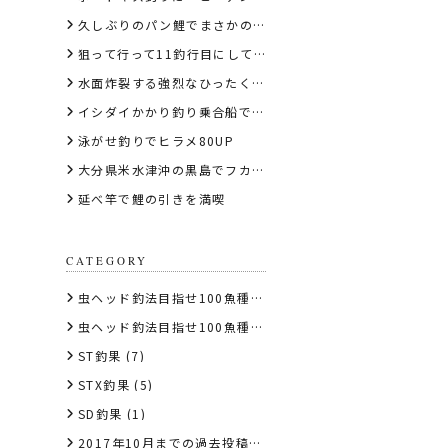
久しぶりのパン鯉でまさかの錦鯉
狙って行って11釣行目にして初めてのGT
水面炸裂する強烈なひったくりバイトでバラフエダイ
イシダイかかり釣り乗合船で竿頭
泳がせ釣りでヒラメ80UP
大分県米水津沖の黒島でフカセ釣りグレ
延べ竿で鯉の引きを満喫
CATEGORY
虫ヘッド釣法目指せ100魚種キャンペーン2017
(10)
虫ヘッド釣法目指せ100魚種キャンペーン2018
(107)
ST釣果
(7)
STX釣果
(5)
SD釣果
(1)
2017年10月までの過去投稿はこちら
(1)