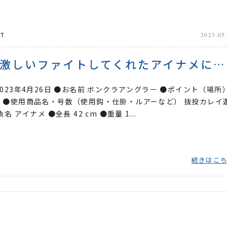
T
2023.05
楽しい激しいファイトしてくれたアイナメに感謝！
2023年4月26日 ●お名前 ボンクラアングラー ●ポイント（場所
 ●使用商品名・号数（使用鈎・仕掛・ルアーなど） 抜投カレイ
名 アイナメ ●全長 42 cm ●重量 1...
続きはこ