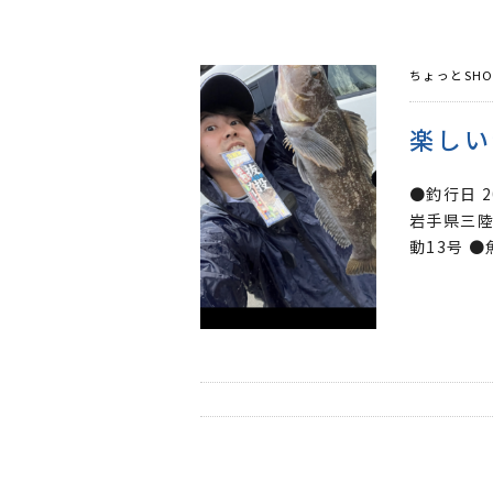
ちょっとSHO
●釣行日 
岩手県三陸
動13号 ●魚