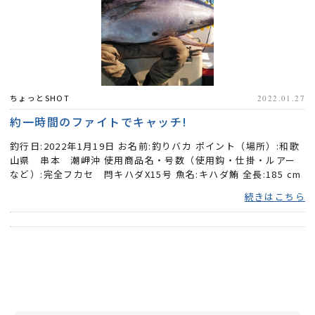
ちょっとSHOT
2022.01.27
約一時間のファイトでキャッチ!
釣行日:2022年1月19日 お名前:釣りバカ ポイント（場所）:和歌
山県 串本 潮岬沖 使用商品名・号数（使用鈎・仕掛・ルアー
など）:完全フカセ 閂キハダX15号 魚名:キハダ鮪 全長:185 cm
重...
続きはこちら