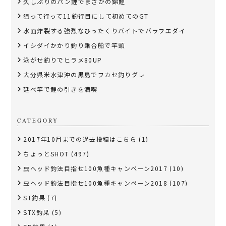
久しぶりのパン鯉でまさかの錦鯉
狙って行って11釣行目にして初めてのGT
水面炸裂する強烈なひったくりバイトでバラフエダイ
イシダイかかり釣り乗合船で竿頭
泳がせ釣りでヒラメ80UP
大分県米水津沖の黒島でフカセ釣りグレ
延べ竿で鯉の引きを満喫
CATEGORY
2017年10月までの過去投稿はこちら
(1)
ちょっとSHOT
(497)
虫ヘッド釣法目指せ100魚種キャンペーン2017
(10)
虫ヘッド釣法目指せ100魚種キャンペーン2018
(107)
ST釣果
(7)
STX釣果
(5)