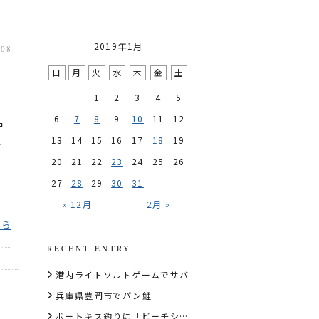
2019年1月
.08
日
月
火
水
木
金
土
1
2
3
4
5
6
7
8
9
10
11
12
沖
13
14
15
16
17
18
19
4
20
21
22
23
24
25
26
27
28
29
30
31
« 12月
2月 »
ちら
RECENT ENTRY
港内ライトソルトゲームでサバ
兵庫県豊岡市でパン鯉
​ボートキス釣りに「ビーチショット天秤6cm」を推す理由