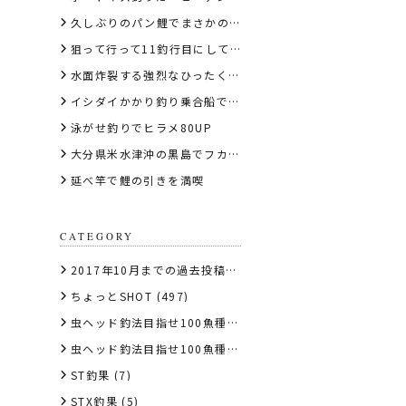
久しぶりのパン鯉でまさかの錦鯉
狙って行って11釣行目にして初めてのGT
水面炸裂する強烈なひったくりバイトでバラフエダイ
イシダイかかり釣り乗合船で竿頭
泳がせ釣りでヒラメ80UP
大分県米水津沖の黒島でフカセ釣りグレ
延べ竿で鯉の引きを満喫
CATEGORY
2017年10月までの過去投稿はこちら
(1)
ちょっとSHOT
(497)
虫ヘッド釣法目指せ100魚種キャンペーン2017
(10)
虫ヘッド釣法目指せ100魚種キャンペーン2018
(107)
ST釣果
(7)
STX釣果
(5)