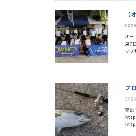
【
2026
オー
月7
ップ
ブ
2026
撃投
http
http