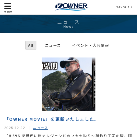
ENGLISH
MENU
ニュース
News
All
ニュース
イベント・大会情報
「OWNER MOVIE」を更新いたしました。
ニュース
2025.12.22
「＃696 次世代に絆ぐレジェンドのフカセ釣り～磯釣り王国の礎、阿