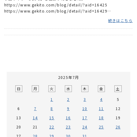
https://www.gekito.com/blog/detail/?aid=16425
https://www.gekito.com/blog/detail/?aid=16429
https://www.gekito.com/blog/detail/?aid=16449 ...
続きはこちら
2025年7月
日
月
火
水
木
金
土
1
2
3
4
5
6
7
8
9
10
11
12
13
14
15
16
17
18
19
20
21
22
23
24
25
26
27
28
29
30
31