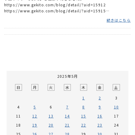
https://www.gekito.com/blog/detail/?aid=15912
https://www.gekito.com/blog/detail/?aid=15915
https://www.gekito.com/blog/detail/?aid=15926
続きはこちら
2025年5月
日
月
火
水
木
金
土
1
2
3
4
5
6
7
8
9
10
11
12
13
14
15
16
17
18
19
20
21
22
23
24
25
26
27
28
29
30
31