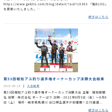
https://www.gekito.com/blog/detail/?aid=10365 「鮎BLOG」
を更新いたしました。
https://www.owner.co.jp/blog/ayu/30275/
続きはこちら
第53回報知アユ釣り選手権オーナーカップ決勝大会結果
大会結果
2022.08.19
第53回報知アユ釣り選手権オーナーカップ決勝大会 主催…報知新聞
社 協賛…株式会社 オーナーばり 日時…2022年8月5日（金）～8月6
日（土） 場所…岐阜県馬瀬川 谷口輝生選手が初優勝！辻行雄選...
続きはこちら