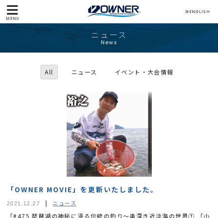
ENGLISH
MENU
ニュース
News
All
ニュース
イベント・大会情報
「OWNER MOVIE」を更新いたしました。
ニュース
2021.12.27
「#475 琵琶湖の神秘に浸る伝統の釣り～奥深き近淡海の世界① 「小