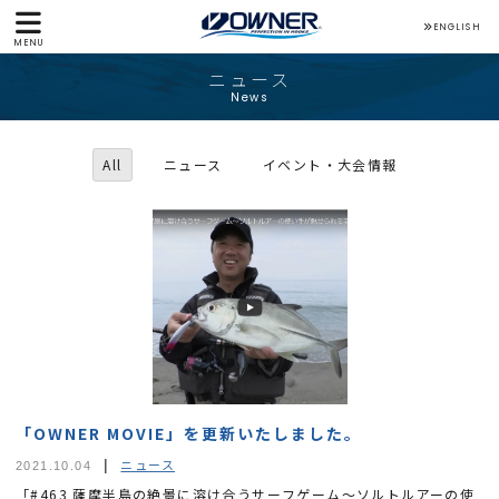
ENGLISH
MENU
ニュース
News
All
ニュース
イベント・大会情報
「OWNER MOVIE」を更新いたしました。
ニュース
2021.10.04
「#463 薩摩半島の絶景に溶け合うサーフゲーム～ソルトルアーの使