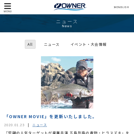
ENGLISH
MENU
ニュース
News
All
ニュース
イベント・大会情報
「OWNER MOVIE」を更新いたしました。
ニュース
2020.01.23
「荒磯の人気ターゲットが豪華共演 五島列島の青物・ヒラスズキ」を