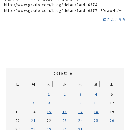
http://www.gekito.com/blog/detail/?aid=6374
http://www.gekito.com/blog/detail/?aid=6377 「Draw4ブロ
グ」を更新いたしました。 http://ownerdr...
続きはこちら
2019年10月
日
月
火
水
木
金
土
1
2
3
4
5
6
7
8
9
10
11
12
13
14
15
16
17
18
19
20
21
22
23
24
25
26
27
28
29
30
31