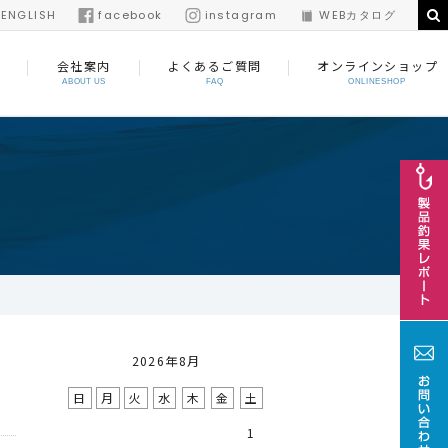
/
ENGLISH
facebook
instagram
WEBカタログ
会社案内
よくあるご質問
オンラインショップ
ABOUT US
FAQ
ONLINESHOP
2026年8月
日
月
火
水
木
金
土
1