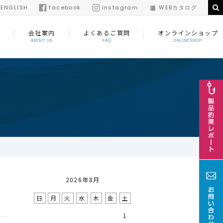
/
ENGLISH
facebook
instagram
WEBカタログ
会社案内
よくあるご質問
オンラインショップ
ABOUT US
FAQ
ONLINESHOP
2026年8月
日
月
火
水
木
金
土
1