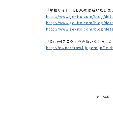
「撃投サイト」BLOGを更新いたしま
http://www.gekito.com/blog/deta
http://www.gekito.com/blog/deta
http://www.gekito.com/blog/deta
「Draw4ブログ」を更新いたしまし
http://ownerdraw4.jugem.jp/?ei
BACK