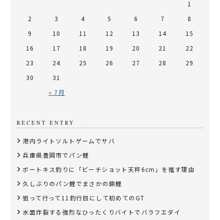
1
2
3
4
5
6
7
8
9
10
11
12
13
14
15
16
17
18
19
20
21
22
23
24
25
26
27
28
29
30
31
« 7月
RECENT ENTRY
港内ライトソルトゲームでサバ
兵庫県豊岡市でパン鯉
​ボートキス釣りに「ビーチショット天秤6cm」を推す理由
久しぶりのパン鯉でまさかの錦鯉
狙って行って11釣行目にして初めてのGT
水面炸裂する強烈なひったくりバイトでバラフエダイ