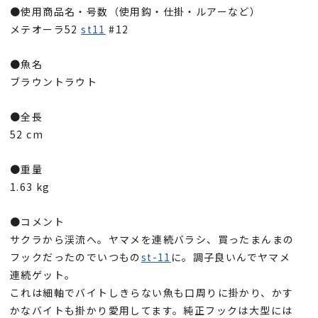
●使用商品名・号数（使用鈎・仕掛・ルアーなど）
メテオーラ52
st11
#12
●魚名
ブラウントラウト
●全長
52 cm
●重量
1.63 kg
●コメント
サクラから渓流へ。ヤマメを連続バラシ、買ったまんまの
フックだったのでいつもの
st-11
に。調子良いんでヤマメ
連続ゲット。
これは細軸でバイトしきらない魚も口周りに掛かり、かす
かなバイトも掛かり愛用してます。純正フックは大型には