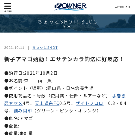
ENGLISH
MENU
ちょっとSHOT! BLOG
Blog
ちょっとSHOT
2021.10.11
新子アマゴ始動！エサテンカラ釣法に好反応！
●釣行日:2021年10月2日
●お名前:森 雨 魚
●ポイント（場所）:岡山県・日名倉養魚場
●使用商品名・号数（使用鈎・仕掛・ルアーなど）:
手巻き
忍ヤマメ
4号、
天上道糸FC
0.5号、
ザイトフロロ
0.3・0.4
号、
細み目印
（グリーン・ピンク・オレンジ）
●魚名:アマゴ
●全長:
●重量:未計量