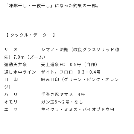
「味醂干し・一夜干し」になった釣果の一部。
【 タックル・データー 】
サ オ シマノ・流翔（改良グラスソリッド穂
先）7.0m（ズーム）
遊動天井糸 天上道糸FC 0.5号（自作）
通し水中ライン ザイト。フロロ 0.3・0.4号
目 印 細み目印（グリーン・ピンク・オレン
ジ）
ハ リ 手巻き忍ヤマメ 4号
オモリ ガン玉5～2号・なし
エ サ 生イクラ・ミミズ・バイオブドウ虫