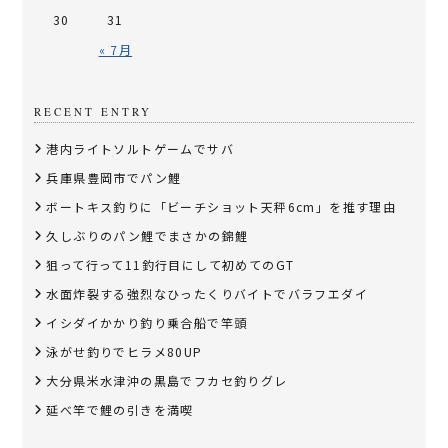
30
31
« 7月
RECENT ENTRY
港内ライトソルトゲームでサバ
兵庫県豊岡市でパン鯉
​ボートキス釣りに「ビーチショット天秤6cm」を推す理由
久しぶりのパン鯉でまさかの錦鯉
狙って行って11釣行目にして初めてのGT
水面炸裂する強烈なひったくりバイトでバラフエダイ
イシダイかかり釣り乗合船で竿頭
泳がせ釣りでヒラメ80UP
大分県米水津沖の黒島でフカセ釣りグレ
延べ竿で鯉の引きを満喫