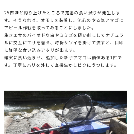
25匹ほど釣り上げたところで定番の食い渋りが発生しま
す。そうなれば、オモリを装着し、流心のやる気アマゴに
アピール作戦を取ってみることにしました。
生きエサのバイオドウ虫やミミズを縫い刺ししてナチュラ
ルに交互にエサを替え、時折サソイを掛けて流すと、目印
に鮮明な食い込みアタリが出ます。
確実に食い込ませ、追加した新子アマゴは価値ある1匹で
す。丁寧にハリを外して直接生かしビクにうつします。