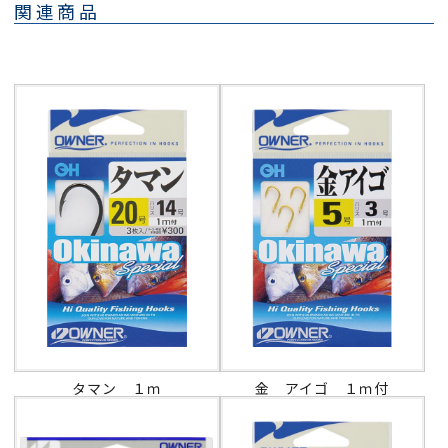
関連商品
タマン １ｍ
金 アイゴ １ｍ付