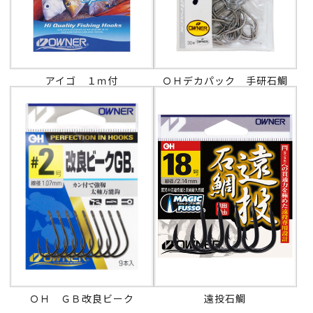
アイゴ １ｍ付
ＯＨデカパック 手研石鯛
ＯＨ ＧＢ改良ビーク
遠投石鯛