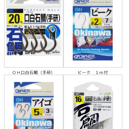
ＯＨ口白石鯛（手研）
ビーク １ｍ付