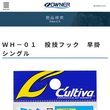
ENGLISH
MENU
商品検索
Search
ＷＨ－０１ 投技フック 早掛
シングル