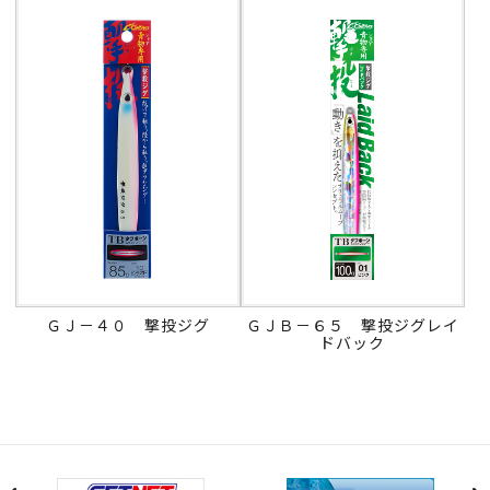
ＧＪ－４０ 撃投ジグ
ＧＪＢ－６５ 撃投ジグレイ
ドバック