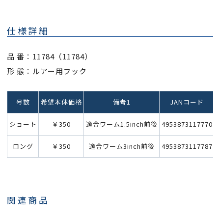
仕様詳細
品 番：11784（11784）
形 態：ルアー用フック
号数
希望本体価格
備考1
JANコード
ショート
￥350
適合ワーム1.5inch前後
4953873117770
ロング
￥350
適合ワーム3inch前後
4953873117787
関連商品