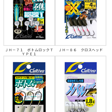
ＪＨ－７１ ボトムロックＴ
ＪＨ－８６ クロスヘッド
ＹＰＥ１