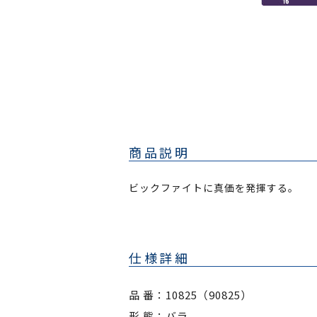
商品説明
ビックファイトに真価を発揮する。
仕様詳細
品 番：10825（90825）
形 態：バラ