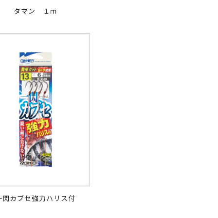
タマン １ｍ
一閃カブセ強力ハリス付