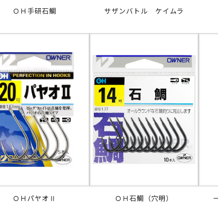
ＯＨ手研石鯛
サザンバトル ケイムラ
ＯＨパヤオⅡ
ＯＨ石鯛（穴明）