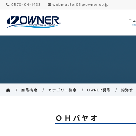
0570-04-1433
webmaster05@owner.co.jp
ニ
N
商品検索
カテゴリー検索
OWNER製品
鈎海水
ＯＨパヤオ