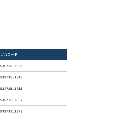
JANコード
953873513831
953873513848
953873513855
953873513862
953873513879