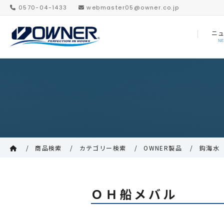
0570-04-1433
webmaster05@owner.co.jp
ニ
N
商品検索
カテゴリー検索
OWNER製品
鈎海水
ＯＨ船メバル