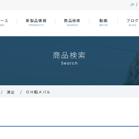
JP
ュース
新製品情報
商品検索
動画
ブログ
EWS
PRODUCTS
SEARCH
MOVIE
BLOG
商品検索
Search
波止
ＯＨ船メバル