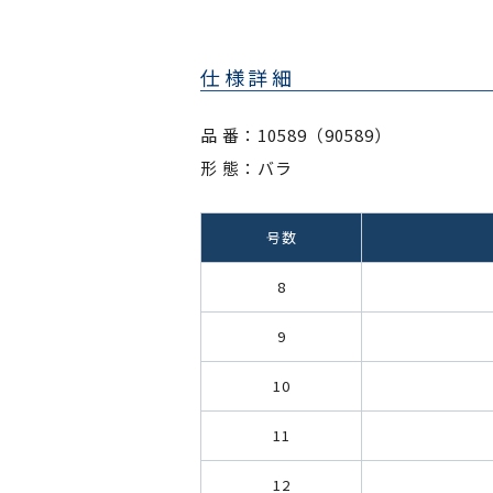
仕様詳細
品 番：10589（90589）
形 態：バラ
号数
8
9
10
11
12