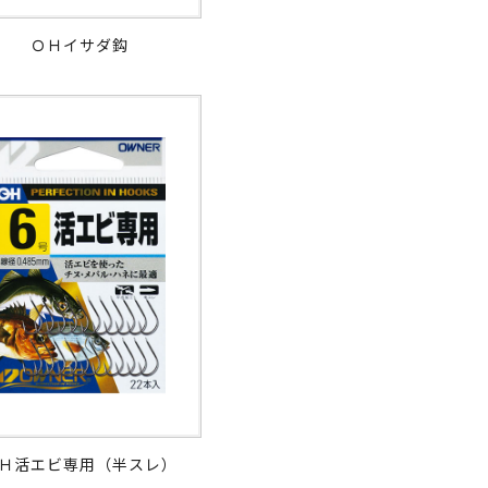
ＯＨイサダ鈎
Ｈ活エビ専用（半スレ）