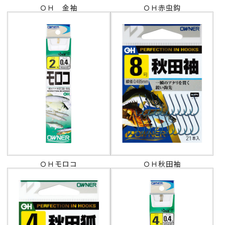
ＯＨ 金袖
ＯＨ赤虫鈎
ＯＨモロコ
ＯＨ秋田袖