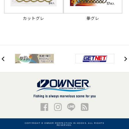
カットグレ
拳グレ
COPYRIGHT © OWNER PERFECTION IN HOOKS. ALL RIGHTS
RESERVED.