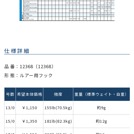
仕様詳細
品 番：12368（12368）
形 態：ルアー用フック
号数
希望本体価格
強度
重量（標準ウェイト・自重）
13/0
￥1,150
155lb(70.5kg)
約9g
15/0
￥1,350
181lb(82.3kg)
約12g