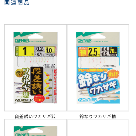
関連商品
段差誘いワカサギ狐
鈴なりワカサギ袖