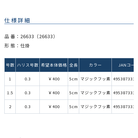
仕様詳細
品 番：26633（26633）
形 態：仕掛
号数
ハリス号数
希望本体価格
全長
カラー
JANコー
1
0.3
￥400
5cm
マジックフッ素
4953873312
1.5
0.3
￥400
5cm
マジックフッ素
4953873312
2
0.3
￥400
5cm
マジックフッ素
4953873312